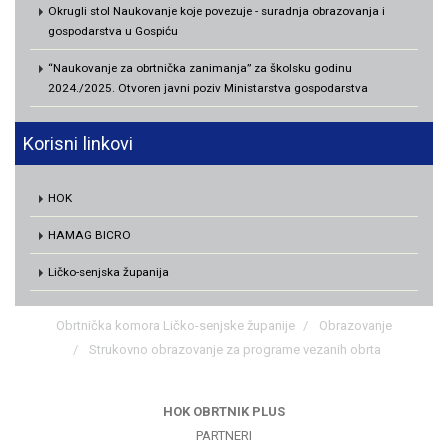
Okrugli stol Naukovanje koje povezuje - suradnja obrazovanja i
gospodarstva u Gospiću
“Naukovanje za obrtnička zanimanja” za školsku godinu
2024./2025. Otvoren javni poziv Ministarstva gospodarstva
Korisni linkovi
HOK
HAMAG BICRO
Ličko-senjska županija
Obrtnička komora Ličko-senjske županije
Obrazovanje
Strukovno obrazovanje za programe vezanih obrta
HOK OBRTNIK PLUS
PARTNERI